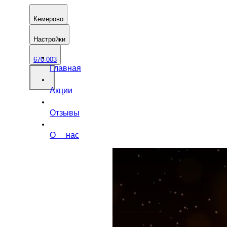
Кемерово
Настройки
670-003