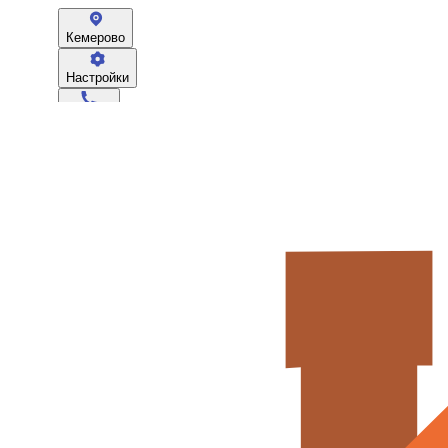
Кемерово
Настройки
670-003