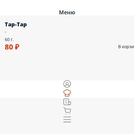
Меню
Тар-Тар
-
60 г.
80 ₽
В корз