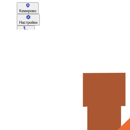
Кемерово
Настройки
670-003